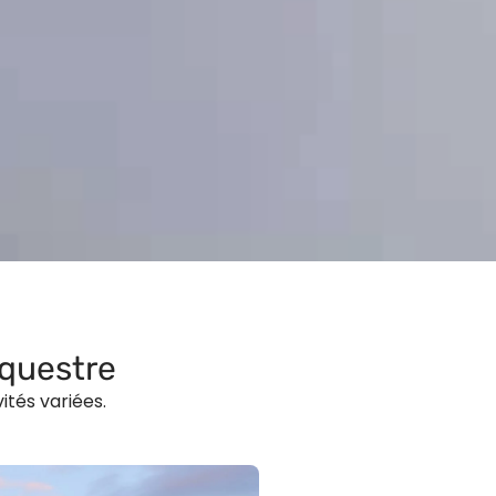
Équestre
ités variées.