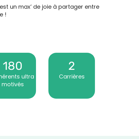
’est un max’ de joie à partager entre
e !
180
2
érents ultra
Carrières
motivés