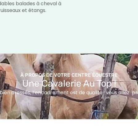
dables balades à cheval à
 ruisseaux et étangs.
À PROPOS DE VOTRE CENTRE ÉQUESTRE
Une Cavalerie Au Top !
ien dressés, l’encadrement est de qualité : vous allez prog